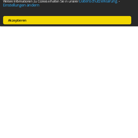
Datenschutzerklärung
-
Weitere Informationen zu Cookies erhalten Sie in unserer
.
Einstellungen ändern
Akzeptieren
Dr. Fischer, Wilhelm &
Partner
Steuerberater,
Wirtschaftsprüfer
PartG mbB
Mina-Rees-Straße 8
64295 Darmstadt
Telefon
+49 (6151) 300 88 90
Telefax +49 (6151) 300 88 99
Ihr Ansprechpartner: Tobias Frenz
E-Mail:
Tobias.Frenz@datevnet.de