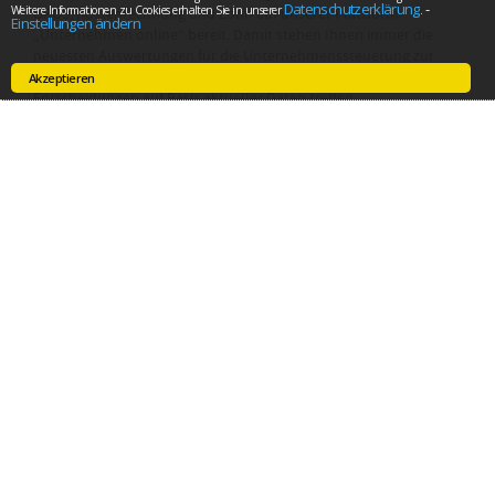
Datenschutzerklärung
-
Weitere Informationen zu Cookies erhalten Sie in unserer
.
OPOS, Kostenrechnung und Lohn auf unserer Plattform
Einstellungen ändern
„Unternehmen online“ bereit. Damit stehen Ihnen immer die
neuesten Auswertungen für die Unternehmenssteuerung zur
Verfügung und Sie können Ihre unternehmerischen
Akzeptieren
Entscheidungen auf Basis aktueller Daten treffen.
Die digitale Buchhaltung umfasst ein breites
Dienstleistungsspektrum, das optimal auf die Bedürfnisse des
Mittelstands abgestimmt ist:
Abwicklung des Zahlungsverkehrs
GoBD-konformes Kassenbuch
Vorerfassen von Lieferanten- und Kundenrechnungen
Erfassung von Personalstamm- und -bewegungsdaten für die
Lohnabrechnung
Optional erweiterbar um Angebots- und
Rechnungsschreibung
Austausch und zentrale Ablage von Dokumenten für die