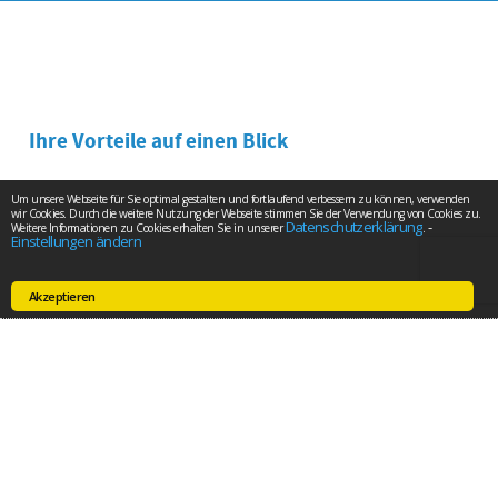
Ihre Vorteile auf einen Blick
Um unsere Webseite für Sie optimal gestalten und fortlaufend verbessern zu können, verwenden
wir Cookies. Durch die weitere Nutzung der Webseite stimmen Sie der Verwendung von Cookies zu.
Datenschutzerklärung
-
Weitere Informationen zu Cookies erhalten Sie in unserer
.
Einstellungen ändern
Akzeptieren