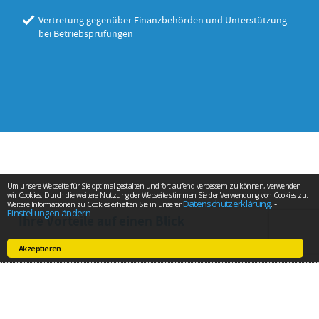
Vertretung gegenüber Finanzbehörden und Unterstützung
bei Betriebsprüfungen
Um unsere Webseite für Sie optimal gestalten und fortlaufend verbessern zu können, verwenden
wir Cookies. Durch die weitere Nutzung der Webseite stimmen Sie der Verwendung von Cookies zu.
Datenschutzerklärung
-
Weitere Informationen zu Cookies erhalten Sie in unserer
.
Einstellungen ändern
Ihre Vorteile auf einen Blick
Akzeptieren